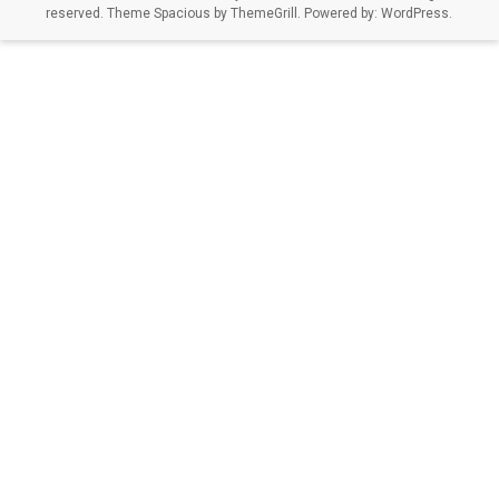
Nauczanie
reserved. Theme
Spacious
by ThemeGrill. Powered by:
WordPress
.
Matematyki
i
Informatyki