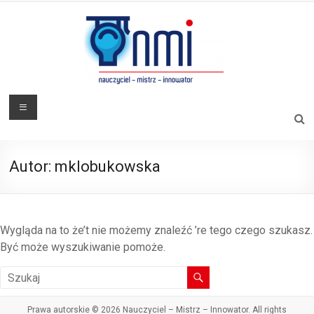
Skip
to
content
Nauczyciel
Menu
–
Mistrz
Autor:
mklobukowska
–
Innowator
Wygląda na to że’t nie możemy znaleźć ’re tego czego szukasz.
innowacyjny
Być może wyszukiwanie pomoże.
program
kształcenia
na
kierunku
Prawa autorskie © 2026
Nauczyciel – Mistrz – Innowator
. All rights